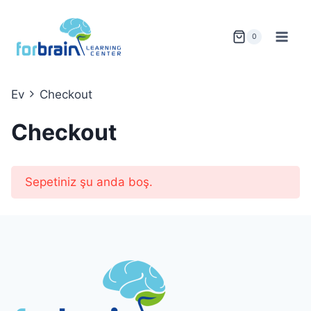
Skip
to
0
content
Ev
Checkout
Checkout
Sepetiniz şu anda boş.