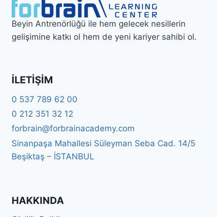
Beyin Antrenörlüğü ile hem gelecek nesillerin
gelişimine katkı ol hem de yeni kariyer sahibi ol.
İLETIŞIM
0 537 789 62 00
0 212 351 32 12
forbrain@forbrainacademy.com
Sinanpaşa Mahallesi Süleyman Seba Cad. 14/5
Beşiktaş – İSTANBUL
HAKKINDA