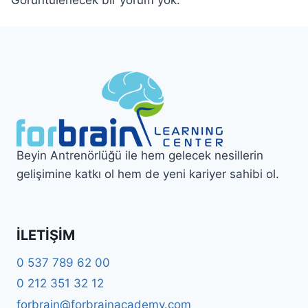
Beyin Antrenörlüğü ile hem gelecek nesillerin
gelişimine katkı ol hem de yeni kariyer sahibi ol.
İLETIŞIM
0 537 789 62 00
0 212 351 32 12
forbrain@forbrainacademy.com