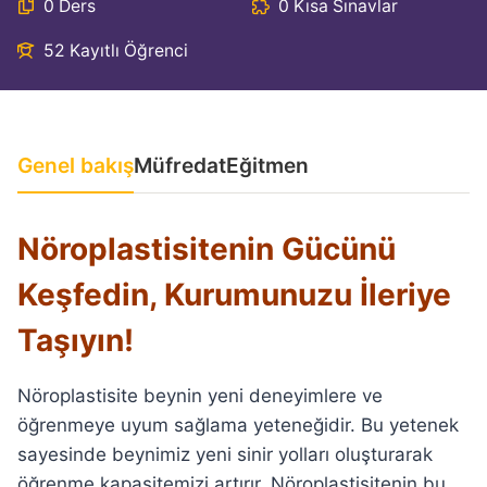
0 Ders
0 Kısa Sınavlar
52 Kayıtlı Öğrenci
Genel bakış
Müfredat
Eğitmen
Nöroplastisitenin Gücünü
Keşfedin, Kurumunuzu İleriye
Taşıyın!
Nöroplastisite beynin yeni deneyimlere ve
öğrenmeye uyum sağlama yeteneğidir. Bu yetenek
sayesinde beynimiz yeni sinir yolları oluşturarak
öğrenme kapasitemizi artırır. Nöroplastisitenin bu