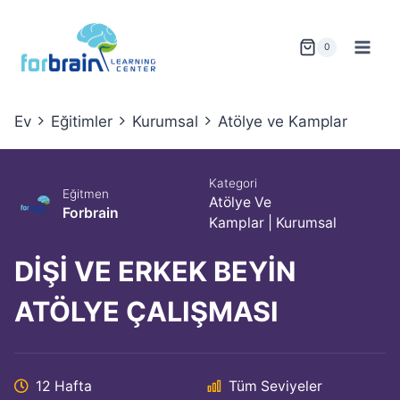
Skip
to
0
content
Ev
Eğitimler
Kurumsal
Atölye ve Kamplar
Kategori
Eğitmen
Atölye Ve
Forbrain
Kamplar
|
Kurumsal
DİŞİ VE ERKEK BEYİN
ATÖLYE ÇALIŞMASI
12 Hafta
Tüm Seviyeler