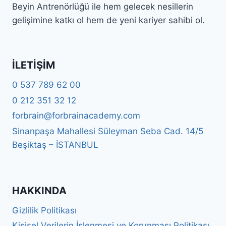
Beyin Antrenörlüğü ile hem gelecek nesillerin
gelişimine katkı ol hem de yeni kariyer sahibi ol.
İLETIŞIM
0 537 789 62 00
0 212 351 32 12
forbrain@forbrainacademy.com
Sinanpaşa Mahallesi Süleyman Seba Cad. 14/5
Beşiktaş – İSTANBUL
HAKKINDA
Gizlilik Politikası
Kişisel Verilerin İşlenmesi ve Korunması Politikası