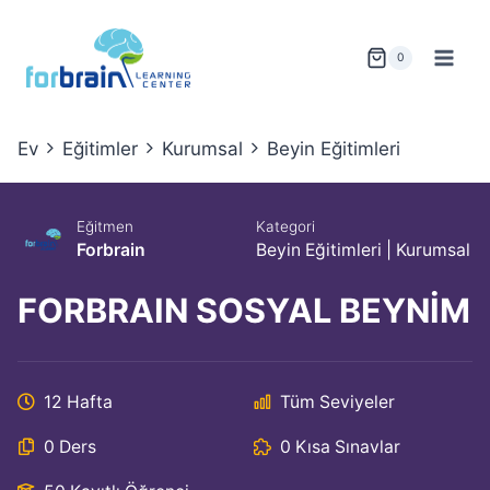
Skip
to
0
content
Ev
Eğitimler
Kurumsal
Beyin Eğitimleri
Eğitmen
Kategori
Forbrain
Beyin Eğitimleri
|
Kurumsal
FORBRAIN SOSYAL BEYNİM
12 Hafta
Tüm Seviyeler
0 Ders
0 Kısa Sınavlar