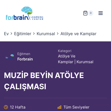
Skip
to
0
content
Ev
Eğitimler
Kurumsal
Atölye ve Kamplar
Kategori
Eğitmen
Atölye Ve
Forbrain
Kamplar
|
Kurumsal
MUZİP BEYİN ATÖLYE
ÇALIŞMASI
12 Hafta
Tüm Seviyeler