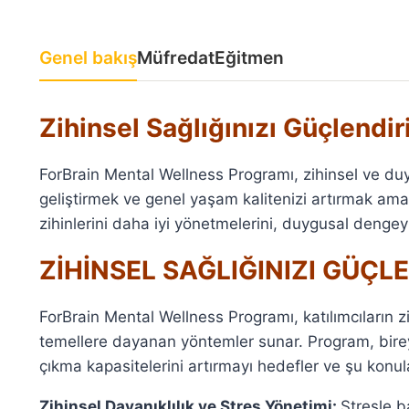
Genel bakış
Müfredat
Eğitmen
Zihinsel Sağlığınızı Güçlendir
ForBrain Mental Wellness Programı, zihinsel ve duyg
geliştirmek ve genel yaşam kalitenizi artırmak ama
zihinlerini daha iyi yönetmelerini, duygusal dengey
ZİHİNSEL SAĞLIĞINIZI GÜÇL
ForBrain Mental Wellness Programı, katılımcıların zi
temellere dayanan yöntemler sunar. Program, bireyl
çıkma kapasitelerini artırmayı hedefler ve şu konul
Zihinsel Dayanıklılık ve Stres Yönetimi:
Stresle ba