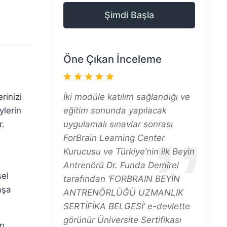
Şimdi Başla
Öne Çıkan İnceleme
rinizi
İki modüle katılım sağlandığı ve
ylerin
eğitim sonunda yapılacak
r.
uygulamalı sınavlar sonrası
ForBrain Learning Center
Kurucusu ve Türkiye’nin ilk Beyin
Antrenörü Dr. Funda Demirel
sel
tarafından ‘FORBRAIN BEYİN
aşa
ANTRENÖRLÜĞÜ UZMANLIK
SERTİFİKA BELGESİ’ e-devlette
görünür Üniversite Sertifikası
ı.