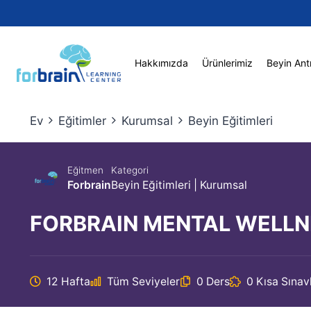
Skip
to
content
Hakkımızda
Ürünlerimiz
Beyin Ant
Ev
Eğitimler
Kurumsal
Beyin Eğitimleri
Eğitmen
Kategori
Forbrain
Beyin Eğitimleri
|
Kurumsal
FORBRAIN MENTAL WELLN
12 Hafta
Tüm Seviyeler
0 Ders
0 Kısa Sınav