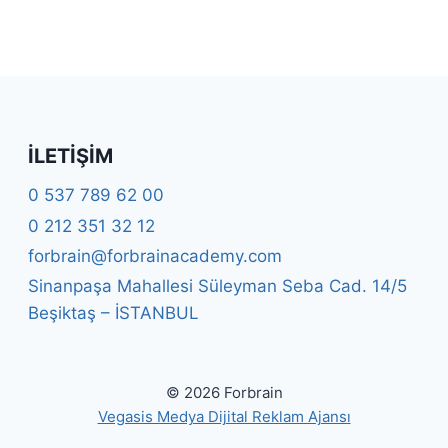
İLETIŞIM
0 537 789 62 00
0 212 351 32 12
forbrain@forbrainacademy.com
Sinanpaşa Mahallesi Süleyman Seba Cad. 14/5
Beşiktaş – İSTANBUL
© 2026 Forbrain
Vegasis Medya Dijital Reklam Ajansı