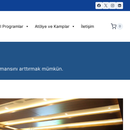
l Programlar
Atölye ve Kamplar
İletişim
0
rformansını arttırmak mümkün.