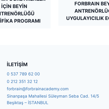
FORBRAIN BE
İÇİN BEYİN
ANTRENÖRLÜ
NTRENÖRLÜĞÜ
UYGULAYICILIK E
İFİKA PROGRAMI
İLETIŞIM
0 537 789 62 00
0 212 351 32 12
forbrain@forbrainacademy.com
Sinanpaşa Mahallesi Süleyman Seba Cad. 14/5
Beşiktaş – İSTANBUL