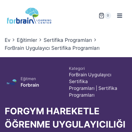
Skip
to
0
content
Ev
Eğitimler
Sertifika Programları
ForBrain Uygulayıcı Sertifika Programları
Kategori
ForBrain Uygulayıcı
Eğitmen
Sertifika
Forbrain
Programları
|
Sertifika
Programları
FORGYM HAREKETLE
ÖĞRENME UYGULAYICILIĞI