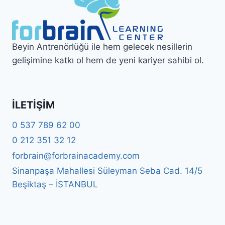
Beyin Antrenörlüğü ile hem gelecek nesillerin
gelişimine katkı ol hem de yeni kariyer sahibi ol.
İLETIŞIM
0 537 789 62 00
0 212 351 32 12
forbrain@forbrainacademy.com
Sinanpaşa Mahallesi Süleyman Seba Cad. 14/5
Beşiktaş – İSTANBUL