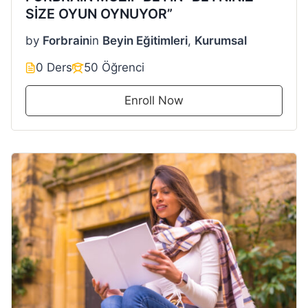
SİZE OYUN OYNUYOR”
by
Forbrain
in
Beyin Eğitimleri
,
Kurumsal
0 Ders
50 Öğrenci
Enroll Now