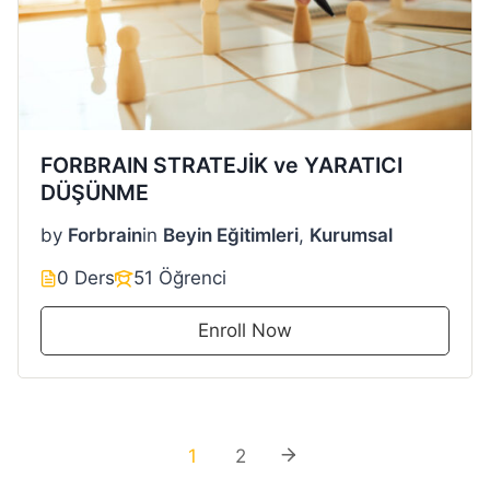
FORBRAIN STRATEJİK ve YARATICI
DÜŞÜNME
by
Forbrain
in
Beyin Eğitimleri
,
Kurumsal
0 Ders
51 Öğrenci
Enroll Now
1
2