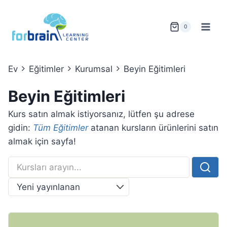
Skip
to
0
content
Ev
Eğitimler
Kurumsal
Beyin Eğitimleri
Beyin Eğitimleri
Kurs satın almak istiyorsanız, lütfen şu adrese
gidin:
Tüm Eğitimler
atanan kursların ürünlerini satın
almak için sayfa!