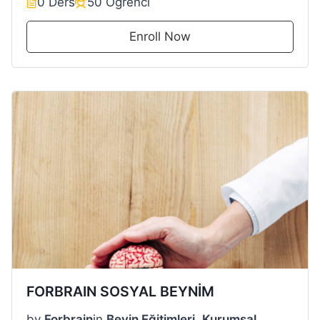
0 Ders
50 Öğrenci
Enroll Now
FORBRAIN SOSYAL BEYNİM
by
Forbrain
in
Beyin Eğitimleri
,
Kurumsal