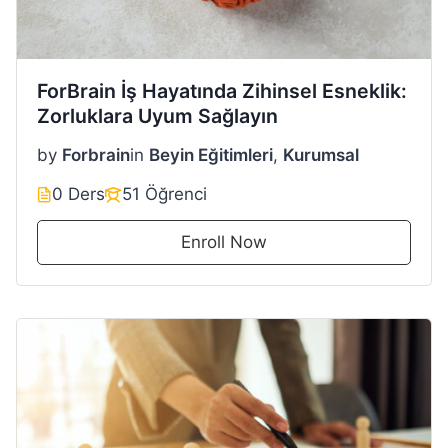
ForBrain İş Hayatında Zihinsel Esneklik:
Zorluklara Uyum Sağlayın
by
Forbrain
in
Beyin Eğitimleri
,
Kurumsal
0 Ders
51 Öğrenci
Enroll Now