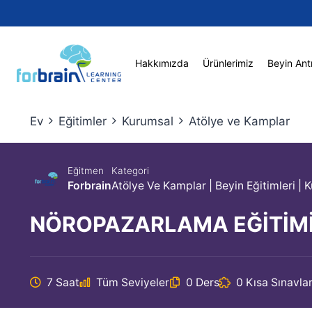
Skip
to
content
Hakkımızda
Ürünlerimiz
Beyin Ant
Ev
Eğitimler
Kurumsal
Atölye ve Kamplar
Eğitmen
Kategori
Forbrain
Atölye Ve Kamplar
|
Beyin Eğitimleri
|
K
NÖROPAZARLAMA EĞİTİM
7 Saat
Tüm Seviyeler
0 Ders
0 Kısa Sınavla