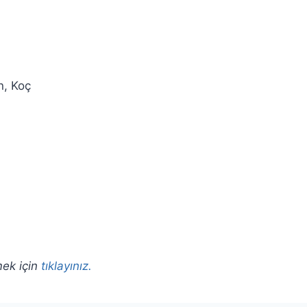
n, Koç
mek için
tıklayınız.