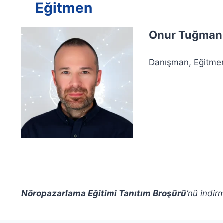
Eğitmen
Onur Tuğman
Danışman, E
ğitme
Nöropazarlama Eğitimi Tanıtım Broşürü
‘nü indir