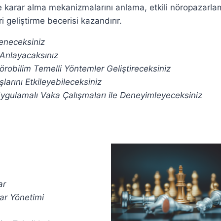
i ve karar alma mekanizmalarını anlama, etkili nöropazarl
i geliştirme becerisi kazandırır.
eneceksiniz
i Anlayacaksınız
obilim Temelli Yöntemler Geliştireceksiniz
larını Etkileyebileceksiniz
Uygulamalı Vaka Çalışmaları ile Deneyimleyeceksiniz
ar
rar Yönetimi