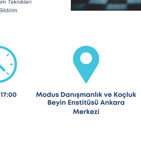
şim Teknikleri
ildirim