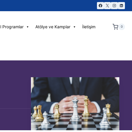
l Programlar
Atölye ve Kamplar
İletişim
0