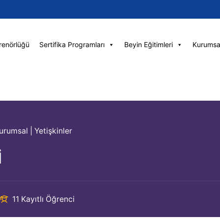
renörlüğü
Sertifika Programları
Beyin Eğitimleri
Kurumsa
urumsal
|
Yetişkinler
İ
r
11 Kayıtlı Öğrenci