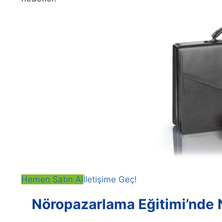
Hemen Satın Al
İletişime Geç!
Nöropazarlama Eğitimi’nde 