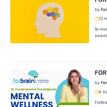
by
For
12 
İki mo
sınavl
Beyin
ANTRE
Üniver
FOR
by
For
6 H
ForBra