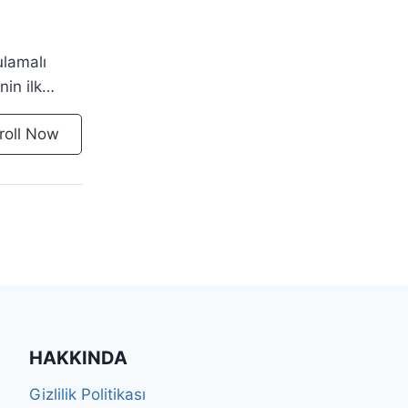
ulamalı
in ilk
İN
roll Now
görünür
HAKKINDA
Gizlilik Politikası