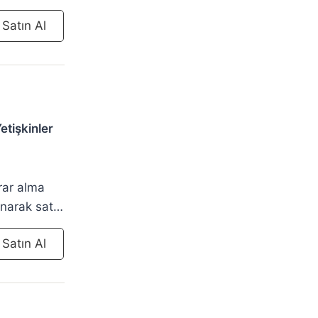
nlayarak
 Satın Al
nlarda
etişkinler
arar alma
anarak satış
 Satın Al