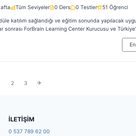
Hafta
Tüm Seviyeler
0 Ders
0 Testler
51 Öğrenci
düle katılım sağlandığı ve eğitim sonunda yapılacak uyg
ar sonrası ForBrain Learning Center Kurucusu ve Türkiye’n
 Antrenörü Dr. Funda Demirel tarafından ‘FORBRAIN BEY
En
NÖRLÜĞÜ UZMANLIK SERTİFİKA BELGESİ’ e-devlette 
site Sertifikası almaya hak kazanacaklardır.
1
2
3
İLETIŞIM
0 537 789 62 00