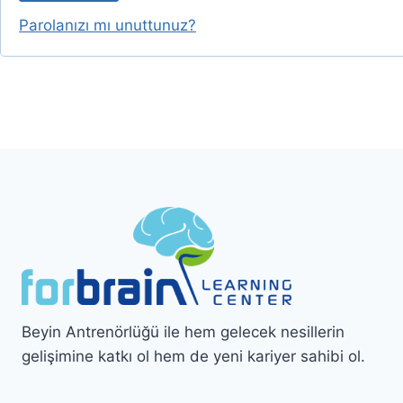
i
k
Parolanızı mı unuttunuz?
l
i
Beyin Antrenörlüğü ile hem gelecek nesillerin
gelişimine katkı ol hem de yeni kariyer sahibi ol.