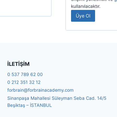
i
kullanılacaktır.
k
Üye Ol
l
i
İLETIŞIM
0 537 789 62 00
0 212 351 32 12
forbrain@forbrainacademy.com
Sinanpaşa Mahallesi Süleyman Seba Cad. 14/5
Beşiktaş – İSTANBUL