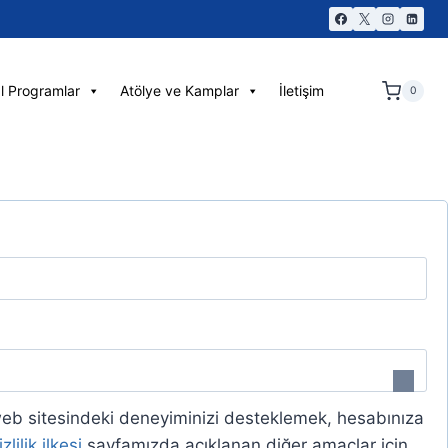
l Programlar
Atölye ve Kamplar
İletişim
0
 web sitesindeki deneyiminizi desteklemek, hesabınıza
izlilik ilkesi
sayfamızda açıklanan diğer amaçlar için