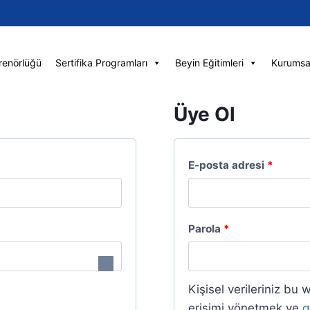
renörlüğü
Sertifika Programları
Beyin Eğitimleri
Kurumsa
Üye Ol
G
E-posta adresi
*
e
r
G
Parola
*
e
e
k
r
l
Kişisel verileriniz bu
e
erişimi yönetmek ve
g