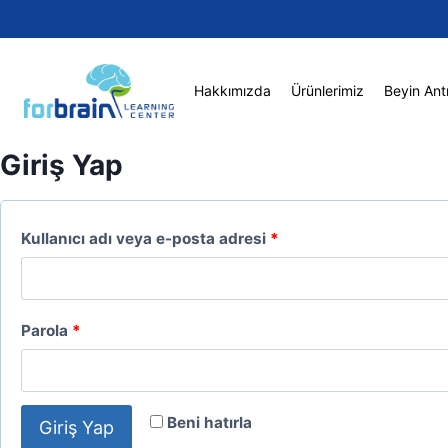
Skip
to
content
Hakkımızda
Ürünlerimiz
Beyin Ant
Giriş Yap
G
Kullanıcı adı veya e-posta adresi
*
e
r
G
Parola
*
e
e
k
r
l
Beni hatırla
Giriş Yap
e