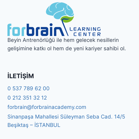
Beyin Antrenörlüğü ile hem gelecek nesillerin
gelişimine katkı ol hem de yeni kariyer sahibi ol.
İLETIŞIM
0 537 789 62 00
0 212 351 32 12
forbrain@forbrainacademy.com
Sinanpaşa Mahallesi Süleyman Seba Cad. 14/5
Beşiktaş – İSTANBUL